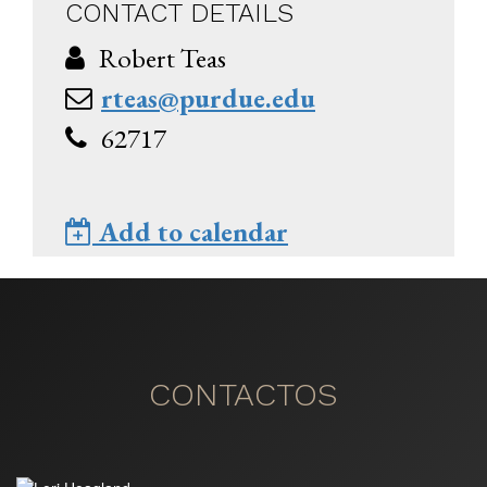
CONTACT DETAILS
Robert Teas
rteas@purdue.edu
62717
Add to calendar
CONTACTOS