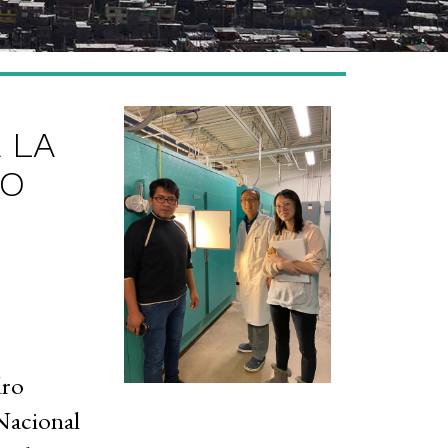
 LA
RO
dro
 Nacional