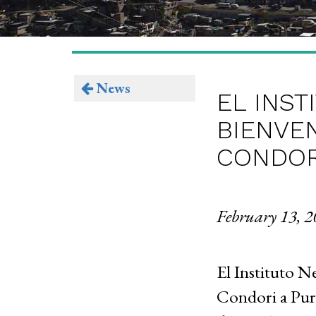
News
EL INST
BIENVE
CONDOR
February 13, 
El Instituto N
Condori a Purd