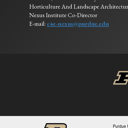
Horticulture And Landscape Architectu
Nexus Institute Co-Director
E-mail:
c4e-nexus@purdue.edu
Purdue U