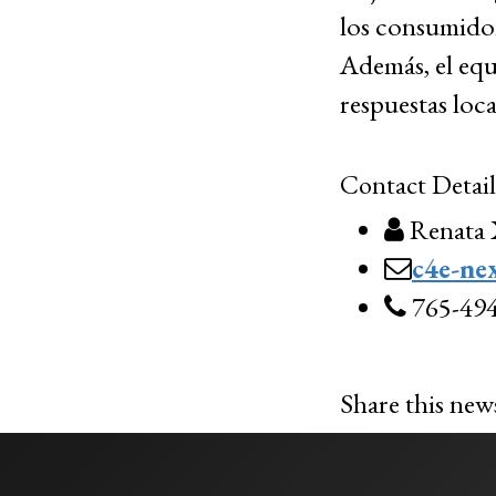
los consumidor
Además, el equ
respuestas loca
Contact Detail
Renata 
c4e-ne
765-494
Share this new