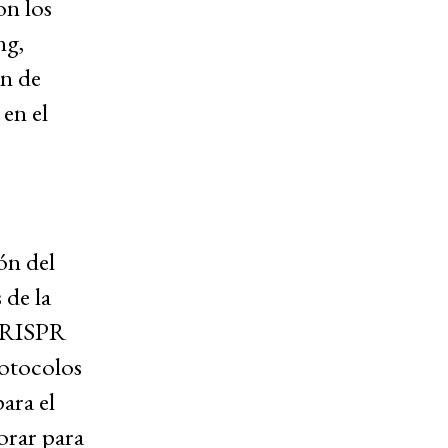
on los
ng,
n de
 en el
ón del
 de la
 CRISPR
rotocolos
para el
orar para