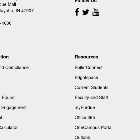
Follow Us
due Mall
Follow
fayette, IN 47907
Us
-4600
tion
Resources
and Compliance
BoilerConnect
Brightspace
Current Students
d Found
Faculty and Staff
of Engagement
myPurdue
t
Office 365
Calculator
OneCampus Portal
Outlook