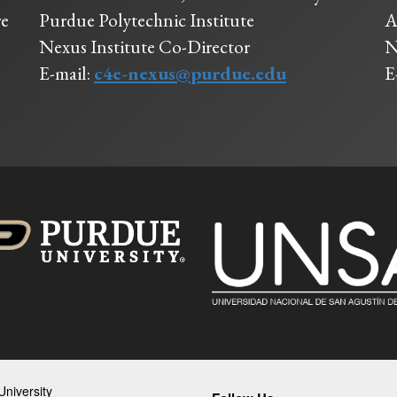
re
Purdue Polytechnic Institute
A
Nexus Institute Co-Director
N
E-mail:
c4e-nexus@purdue.edu
E
niversity