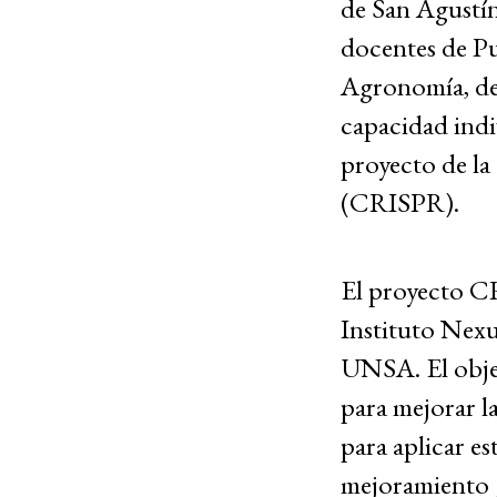
de San Agustí
docentes de Pu
Agronomía, de
capacidad indiv
proyecto de l
(CRISPR).
El proyecto CR
Instituto Nexu
UNSA. El objet
para mejorar l
para aplicar es
mejoramiento g